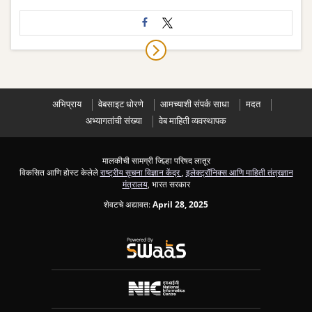
अभिप्राय
वेबसाइट धोरणे
आमच्याशी संपर्क साधा
मदत
अभ्यागतांची संख्या
वेब माहिती व्यवस्थापक
मालकीची सामग्री जिल्हा परिषद लातूर
विकसित आणि होस्ट केलेले
राष्ट्रीय सूचना विज्ञान केंद्र
,
इलेक्ट्रॉनिक्स आणि माहिती तंत्रज्ञान
मंत्रालय
, भारत सरकार
शेवटचे अद्यावत:
April 28, 2025