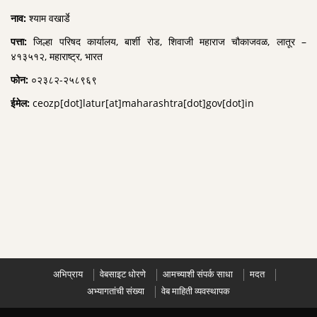
नाव:
श्याम वखार्डे
पत्ता:
जिल्हा परिषद कार्यालय, बार्शी रोड, शिवाजी महाराज चौकाजवळ, लातूर –
४१३५१२, महाराष्ट्र, भारत
फोन:
०२३८२-२५८९६९
ईमेल:
ceozp[dot]latur[at]maharashtra[dot]gov[dot]in
अभिप्राय
वेबसाइट धोरणे
आमच्याशी संपर्क साधा
मदत
अभ्यागतांची संख्या
वेब माहिती व्यवस्थापक