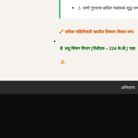
💧 पाणी गुणवत्ता बाधित गावांमध्ये शुद्ध प
🔗 अधिक माहितीसाठी खालील लिंकवर क्लिक करा:
📄 लघु सिंचन विभाग [पीडीएफ – 224 के.बी.] पाहा
अभिप्राय