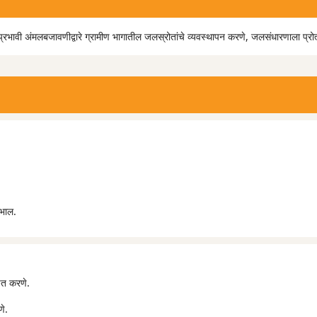
ा प्रभावी अंमलबजावणीद्वारे ग्रामीण भागातील जलस्रोतांचे व्यवस्थापन करणे, जलसंधारणाला प्र
खभाल.
चित करणे.
णे.