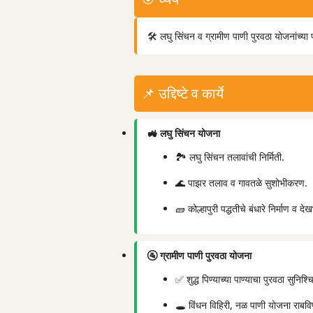
🛠️ लघु सिंचन व ग्रामीण पाणी पुरवठा योजनांच्य
📌 उद्दिष्टे व कार्ये
🚜 लघु सिंचन योजना
🏞️ लघु सिंचन तलावांची निर्मिती.
🌊 पाझर तलाव व गावतळे सुशोभीकरण.
🧱 कोल्हापुरी पद्धतीचे बंधारे निर्माण व दे
🚰 ग्रामीण पाणी पुरवठा योजना
✅ शुद्ध पिण्याच्या पाण्याचा पुरवठा सुनिश्
🕳️ विंधन विहिरी, नळ पाणी योजना राबवि