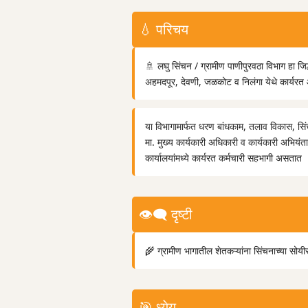
💧 परिचय
🚿 लघु सिंचन / ग्रामीण पाणीपुरवठा विभाग हा जि
अहमदपूर, देवणी, जळकोट व निलंगा येथे कार्यरत 
या विभागामार्फत धरण बांधकाम, तलाव विकास, सिं
मा. मुख्य कार्यकारी अधिकारी व कार्यकारी अभियंत
कार्यालयांमध्ये कार्यरत कर्मचारी सहभागी असतात
👁️‍🗨️ दृष्टी
🌾 ग्रामीण भागातील शेतकऱ्यांना सिंचनाच्या सोयीस
🎯 ध्येय